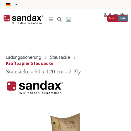
alt springen
Anmelden
Brutto
Netto
Ladungssicherung
Stausäcke
Kraftpapier Stausäcke
Stausäcke - 60 x 120 cm - 2 Ply
Bildergalerie überspringen