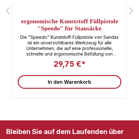
ergonomische Kunststoff Füllpistole
"Speedo" für Stausäcke
Die "Speedo" Kunststoff-Füllpistole von Sandax
ist ein unverzichtbares Werkzeug für alle
Unternehmen, die auf eine professionelle,
schnelle und ergonomische Befüllung von
Stausäcken (Dunnage Bags) angewiesen sind.
29,75 €*
Dank ihres robusten, hochwertigen
Kunststoffgehäuses, des speziell entwickelten
Schnellbefüllungsadapters und des ergonomisch
In den Warenkorb
geformten Griffs ist diese Pistole ideal geeignet
für den täglichen Dauereinsatz in Logistik,
Spedition, Industrie und Handel.Die "Speedo"
wurde mit Blick auf hohe Effizienz und
Bedienkomfort konzipiert – ein perfektes
Werkzeug, das die Befüllzeiten verkürzt,
Mitarbeiter schont und Ihre Ladeeinheiten optimal
schützt.Technische Details und
AusstattungMaterial: Schlagfester, langlebiger
Bleiben Sie auf dem Laufenden über
Kunststoff für industrielle Beanspruchung Griffform:
Ergonomisch gestaltet mit Mehrfingerabdruck für