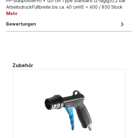
PP-Staupolster90 x 120 cm Type Standard (2-lagig)0,2 bar
ArbeitsdruckFüllbreite bis ca. 40 cmVE = 600 / 850 Stück
Mehr
Bewertungen
Produktgalerie überspringen
Zubehör