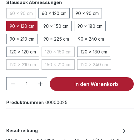
auswählen
Stausack Abmessungen
60 x 90 cm
60 x 120 cm
90 x 90 cm
(Diese Option ist zurzeit nicht verfügbar.)
90 x 120 cm
90 x 150 cm
90 x 180 cm
90 x 210 cm
90 x 225 cm
90 x 240 cm
120 x 120 cm
120 x 150 cm
120 x 180 cm
(Diese Option ist zurzeit nicht verfügbar.)
120 x 210 cm
150 x 210 cm
120 x 240 cm
(Diese Option ist zurzeit nicht verfügbar.)
(Diese Option ist zurzeit nicht verfügbar.)
(Diese Option ist zurzeit 
Produkt Anzahl: Gib den gewünschten We
In den Warenkorb
Produktnummer:
00000025
Beschreibung