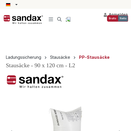
alt springen
Anmelden
Brutto
Netto
Ladungssicherung
Stausäcke
PP-Stausäcke
Stausäcke - 90 x 120 cm - L2
Bildergalerie überspringen