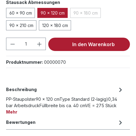
auswählen
Stausack Abmessungen
60 x 90 cm
90 x 120 cm
90 x 180 cm
(Diese Option ist zurzeit nic
90 x 210 cm
120 x 180 cm
Produkt Anzahl: Gib den gewünschten We
In den Warenkorb
Produktnummer:
00000070
Beschreibung
PP-Staupolster90 x 120 cmType Standard (2-lagig)0,34
bar ArbeitsdruckFüllbreite bis ca. 40 cmVE = 275 Stück
Mehr
Bewertungen