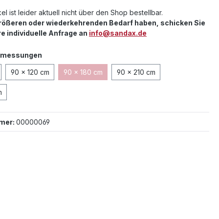
el ist leider aktuell nicht über den Shop bestellbar.
größeren oder wiederkehrenden Bedarf haben, schicken Sie
re individuelle Anfrage an
info@sandax.de
auswählen
bmessungen
90 x 120 cm
90 x 180 cm
90 x 210 cm
(Diese Option ist zurzeit nicht verfügbar.)
m
mer:
00000069