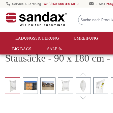
Service & Beratung
+49 (0)40-500 310 68-0
E-Mail
info
springen
Zur Hauptnavigation springen
LADUNGSSICHERUNG
UMREIFUNG
BIG BAGS
SALE %
Ladungssicherung
Stausäcke
PP-Stausäcke
Stausäcke - 90 x 180 cm -
Bildergalerie überspringen