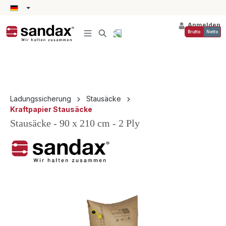
alt springen
Anmelden
Brutto
Netto
Ladungssicherung
Stausäcke
Kraftpapier Stausäcke
Stausäcke - 90 x 210 cm - 2 Ply
Bildergalerie überspringen