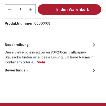
Produkt Anzahl: Gib den gewünschten We
In den Warenkorb
Produktnummer:
00000108
Beschreibung
Diese vielseitig einsetzbaren 90x210cm Kraftpapier-
Stausäcke bieten eine ideale Lösung, um leere Räume in
Containern oder a…
Mehr
Bewertungen