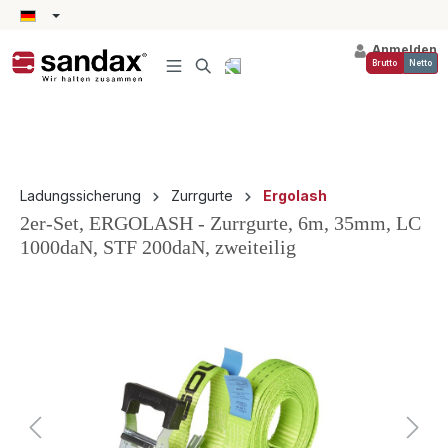
alt springen
Anmelden
Brutto
Netto
Ladungssicherung
Zurrgurte
Ergolash
2er-Set, ERGOLASH - Zurrgurte, 6m, 35mm, LC
1000daN, STF 200daN, zweiteilig
Bildergalerie überspringen