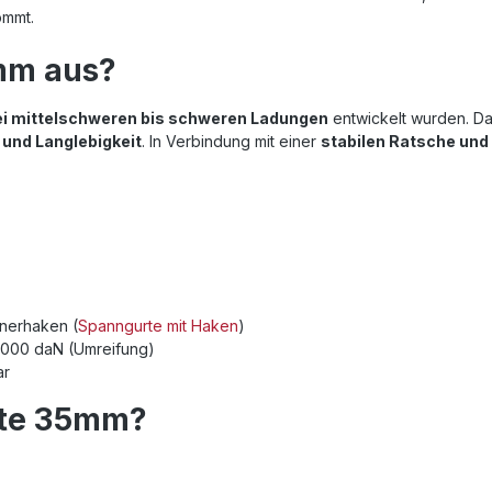
ommt.
mm aus?
ei mittelschweren bis schweren Ladungen
entwickelt wurden. D
 und Langlebigkeit
. In Verbindung mit einer
stabilen Ratsche un
inerhaken (
Spanngurte mit Haken
)
 2000 daN (Umreifung)
ar
rte 35mm?