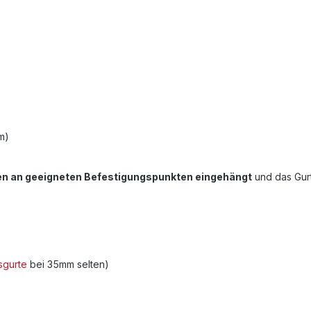
m)
n an geeigneten Befestigungspunkten eingehängt
und das Gurt
sgurte
bei 35mm selten)