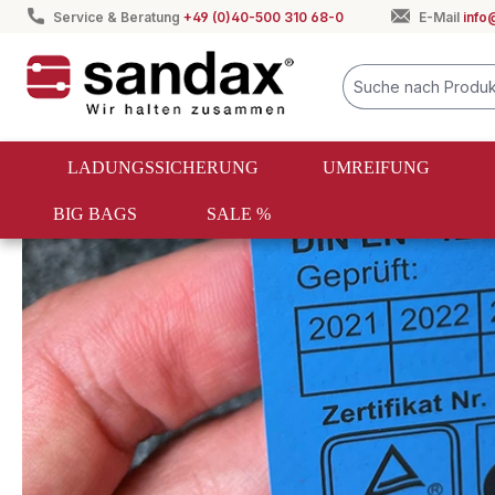
Service & Beratung
+49 (0)40-500 310 68-0
E-Mail
info
springen
Zur Hauptnavigation springen
LADUNGSSICHERUNG
UMREIFUNG
BIG BAGS
SALE %
Ladungssicherung
Zurrgurte
Zurrgurte 35mm