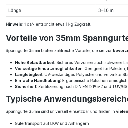
Länge
3–10 m
Hinweis
: 1 daN entspricht etwa 1 kg Zugkraft.
Vorteile von 35mm Spanngurt
Spanngurte 35mm bieten zahlreiche Vorteile, die sie zur
bevorz
Hohe Belastbarkeit
: Sicheres Verzurren auch schwerer La
Vielseitige Einsatzmöglichkeiten
: Geeignet für Paletten
Langlebigkeit
: UV-beständiges Polyester und verzinkte St
Einfache Handhabung
: Ergonomische Ratschen ermöglich
Sicherheit
: Zertifizierung nach DIN EN 12195-2 und TÜV/GS
Typische Anwendungsbereich
Spanngurte 35mm sind universell einsetzbar und finden in
viele
Gütertransport auf LKW und Anhängern