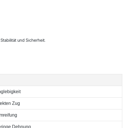
abilität und Sicherheit.
nglebigkeit
rekten Zug
mreifung
geringe Dehnung