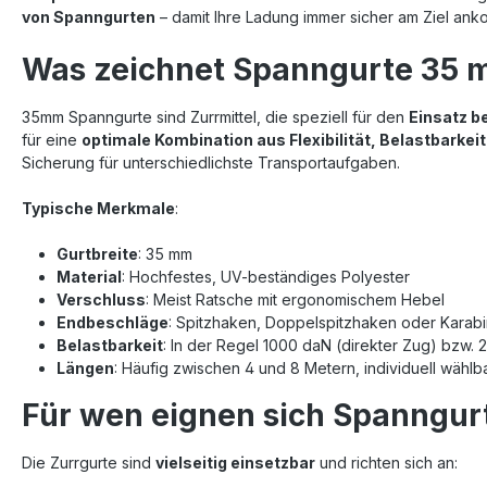
von Spanngurten
– damit Ihre Ladung immer sicher am Ziel ank
Was zeichnet Spanngurte 35 
35mm
Spanngurte sind Zurrmittel, die speziell für den
Einsatz b
für eine
optimale Kombination aus Flexibilität, Belastbarkeit
Sicherung für unterschiedlichste Transportaufgaben.
Typische Merkmale
:
Gurtbreite
: 35 mm
Material
: Hochfestes, UV-beständiges Polyester
Verschluss
: Meist Ratsche mit ergonomischem Hebel
Endbeschläge
: Spitzhaken, Doppelspitzhaken oder Karab
Belastbarkeit
: In der Regel 1000 daN (direkter Zug) bzw.
Längen
: Häufig zwischen 4 und 8 Metern, individuell wählb
Für wen eignen sich Spanngu
Die Zurrgurte sind
vielseitig einsetzbar
und richten sich an: