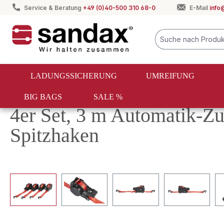
Service & Beratung
+49 (0)40-500 310 68-0
E-Mail
info
springen
Zur Hauptnavigation springen
LADUNGSSICHERUNG
UMREIFUNG
BIG BAGS
SALE %
Ladungssicherung
Zurrgurte
Automatik-Zurrgurte
4er Set, 3 m Automatik-Zu
Spitzhaken
Bildergalerie überspringen