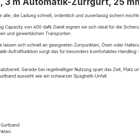
, 3 m Automatik-Zurrgurt, 25 m
ür alle, die Ladung schnell, ordentlich und zuverlässig sichern mö
ng Capacity von 400 daN. Damit eignen sie sich ideal für die Sicher
aten und gewerblichen Transporten.
Sie lassen sich schnell an geeigneten Zurrpunkten, Ösen oder Halte
ik-Aufrollfunktion sorgt das für besonders komfortables Handling
satzbereit. Gerade bei regelmäßiger Nutzung spart das Zeit, Platz u
rtband aussieht wie ein schwarzer Spaghetti-Unfall.
s Gurtband
nkten