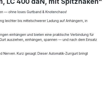
m, LC 400 daN, mit Spitzhaken"
chten — ohne loses Gurtband & Knotenchaos!
ung leichter bis mittelschwerer Ladung auf Anhängern, in
rungen einhängen und bieten eine praktische Verbindung für
: Gurt ausziehen, einhängen, spannen — und nach dem Einsatz
nd Nerven. Kurz gesagt: Dieser Automatik-Zurrgurt bringt