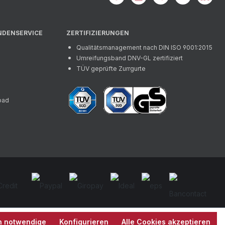
NDENSERVICE
ZERTIFIZIERUNGEN
Qualitätsmanagement nach DIN ISO 9001:2015
Umreifungsband DNV-GL zertifiziert
TÜV geprüfte Zurrgurte
oad
h notwendige
Konfigurieren
Alle Cookies akzeptieren