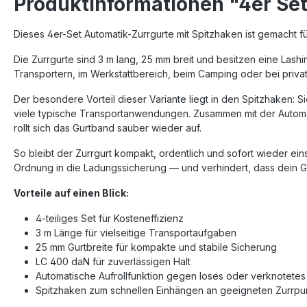
Produktinformationen "4er Set
Dieses 4er-Set Automatik-Zurrgurte mit Spitzhaken ist gemacht f
Die Zurrgurte sind 3 m lang, 25 mm breit und besitzen eine Lashi
Transportern, im Werkstattbereich, beim Camping oder bei priv
Der besondere Vorteil dieser Variante liegt in den Spitzhaken: 
viele typische Transportanwendungen. Zusammen mit der Automat
rollt sich das Gurtband sauber wieder auf.
So bleibt der Zurrgurt kompakt, ordentlich und sofort wieder ein
Ordnung in die Ladungssicherung — und verhindert, dass dein Gu
Vorteile auf einen Blick:
4-teiliges Set für Kosteneffizienz
3 m Länge für vielseitige Transportaufgaben
25 mm Gurtbreite für kompakte und stabile Sicherung
LC 400 daN für zuverlässigen Halt
Automatische Aufrollfunktion gegen loses oder verknotete
Spitzhaken zum schnellen Einhängen an geeigneten Zurrpu