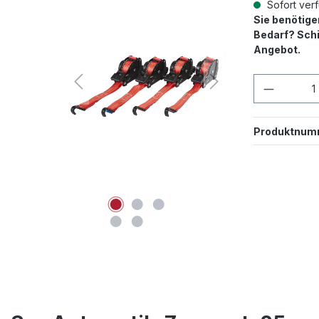
Sofort verf
Sie benötig
Bedarf? Schi
Angebot.
Produkt
Produktnum