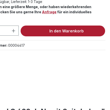
ügbar, Lieferzeit: 1-3 Tage
en eine größere Menge, oder haben wiederkehrenden
cken Sie uns gerne Ihre
Anfrage
für ein individuelles
 Anzahl: Gib den gewünschten Wert ein 
In den Warenkorb
mer:
00004417