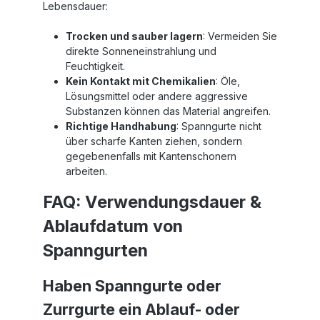
ucht
ERGO-Zurrgurt Ihre beste Wahl.
Lebensdauer:
ine
Investieren Sie in die Sicherheit Ihrer
mit
Ladung und vertrauen Sie auf
Trocken und sauber lagern
: Vermeiden Sie
en
Sandax-Qualität.🚚 Hinweis: Diese
direkte Sonneneinstrahlung und
de
Gurte sind für den Einsatz als LKW
Alles
Spanngurte geeignet und erfüllen die
Feuchtigkeit.
anger
gängigen Normen der
Kein Kontakt mit Chemikalien
: Öle,
y-
Ladungssicherung. Dieser Spanngurt
Lösungsmittel oder andere aggressive
 für
ist TÜV zertifiziert: Noch mehr 50mm
Substanzen können das Material angreifen.
rung
Spanngurte bei Sandax finden Hat
Richtige Handhabung
: Spanngurte nicht
t
dieser Gurt nicht die richtige Länge,
über scharfe Kanten ziehen, sondern
oder suchen Sie noch weitere 50mm
Spanngurte? Klicken Sie einfach auf
gegebenenfalls mit Kantenschonern
ndax
den Button, um zu unserer Kategorie
arbeiten.
mit allen 50mm Zurrgurten zu
 noch
gelangen. Alle 50mm Spanngurte im
FAQ: Verwendungsdauer &
cken
Überblick
 zu
Ablaufdatum von
5mm
25mm
Spanngurten
Haben Spanngurte oder
Zurrgurte ein Ablauf- oder