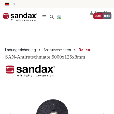
alt springen
Anmelden
Brutto
Netto
Ladungssicherung
Antirutschmatten
Rollen
SAN-Antirutschmatte 5000x125x8mm
Bildergalerie überspringen