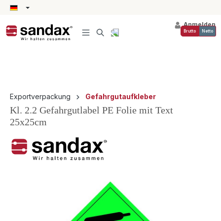
alt springen
Anmelden
Brutto
Netto
Exportverpackung
Gefahrgutaufkleber
Kl. 2.2 Gefahrgutlabel PE Folie mit Text
25x25cm
Bildergalerie überspringen