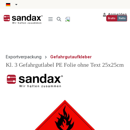
alt springen
Anmelden
Brutto
Netto
Exportverpackung
Gefahrgutaufkleber
Kl. 3 Gefahrgutlabel PE Folie ohne Text 25x25cm
Bildergalerie überspringen