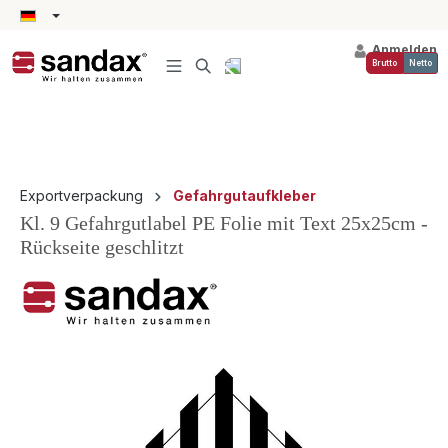
alt springen
Anmelden
Brutto
Netto
Exportverpackung
Gefahrgutaufkleber
Kl. 9 Gefahrgutlabel PE Folie mit Text 25x25cm -
Rückseite geschlitzt
Bildergalerie überspringen