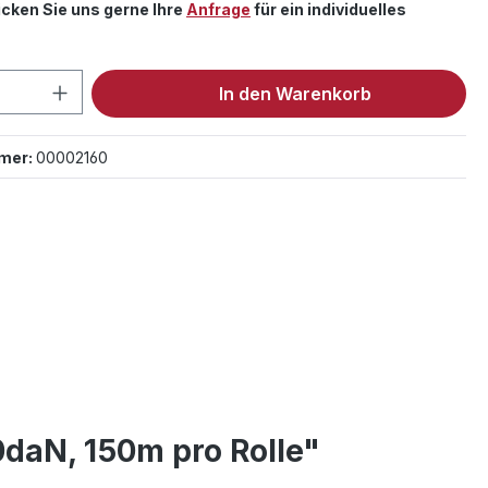
cken Sie uns gerne Ihre
Anfrage
für ein individuelles
 Anzahl: Gib den gewünschten Wert ein 
In den Warenkorb
mer:
00002160
daN, 150m pro Rolle"