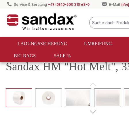
Service & Beratung
+49 (0)40-500 310 68-0
E-Mail
info
springen
Zur Hauptnavigation springen
LADUNGSSICHERUNG
UMREIFUNG
BIG BAGS
SALE %
Umreifung
Textile Umreifung
Hot-Melt Umreifungsban
Sandax HM "Hot Melt", 3
Bildergalerie überspringen