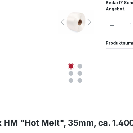
Bedarf? Schi
Angebot.
Produkt
Produktnum
 HM "Hot Melt", 35mm, ca. 1.400