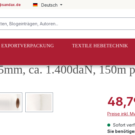
@sandax.de
Deutsch
EXPORTVERPACKUNG
TEXTILE HEBETECHNIK
d
5mm, ca. 1.400daN, 150m p
48,7
Preise inkl. 
Sofort verf
Sie benötig