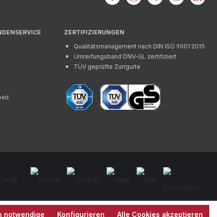
NDENSERVICE
ZERTIFIZIERUNGEN
Qualitätsmanagement nach DIN ISO 9001:2015
Umreifungsband DNV-GL zertifiziert
TÜV geprüfte Zurrgurte
oad
h notwendige
Konfigurieren
Alle Cookies akzeptieren