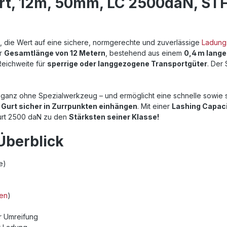
rt, 12m, 50mm, LC 2500daN, STF 
le, die Wert auf eine sichere, normgerechte und zuverlässige
Ladung
er
Gesamtlänge von 12 Metern
, bestehend aus einem
0,4 m lange
eichweite für
sperrige oder langgezogene Transportgüter
. Der
 ganz ohne Spezialwerkzeug – und ermöglicht eine schnelle sowie
r
Gurt sicher in Zurrpunkten einhängen
. Mit einer
Lashing Capaci
urt 2500 daN zu den
Stärksten seiner Klasse!
Überblick
de)
ken
)
er Umreifung