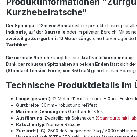
Produktinformationen "Zurrgu
Kurzhebelratsche"
Der
Spanngurt 12m von Sandax
ist die perfekte Lösung für al
Industrie
, auf der
Baustelle
oder im privaten Bereich. Mit sein
zweiteilige Zurrgurt mit 12 Meter Länge
eine hervorragende R
Zertifikat
.
Die
normale Ratsche
sorgt für eine
kraftvolle Vorspannung
–
Dank der
robusten Spitzhaken an beiden Enden
lässt sich de
(Standard Tension Force) von 350 daN
gehört dieser Spanng
Technische Produktdetails im 
Länge (gesamt)
: 12 Meter (11,6 m Losende + 0,4 m Festen
Gurtbreite
: 50 mm – robust und reißfest
Maximale Dehnung des Gurtbands
: <5%
Ausführung
: Zweiteilig mit Spitzhaken (
Spanngurte mit Ha
Ratschentyp
: Normale Ratsche
Zurrkraft (LC)
: 2500 daN im geraden Zug / 5000 daN in d