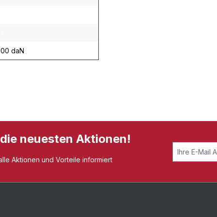
m
500 daN
 die neuesten Aktionen!
le Aktionen und Vorteile informiert