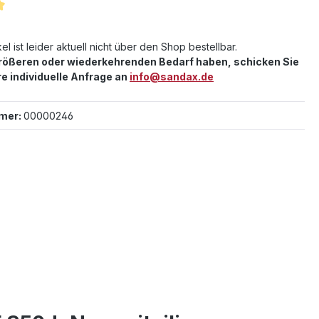
iche Bewertung von 5 von 5 Sternen
el ist leider aktuell nicht über den Shop bestellbar.
größeren oder wiederkehrenden Bedarf haben, schicken Sie
re individuelle Anfrage an
info@sandax.de
mer:
00000246