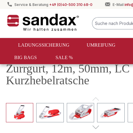
Service & Beratung
+49 (0)40-500 310 68-0
E-Mail
info
springen
Zur Hauptnavigation springen
LADUNGSSICHERUNG
UMREIFUNG
BIG BAGS
SALE %
Ladungssicherung
Zurrgurte
Zurrgurte ab LC 2500 daN 
Zurrgurt, 12m, 50mm, LC 
Kurzhebelratsche
Bildergalerie überspringen