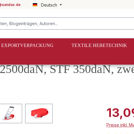
@sandax.de
Deutsch
EXPORTVERPACKUNG
TEXTILE HEBETECHNIK
zweiteilig
2500daN, STF 350daN, zwei
13,0
Preise inkl. 