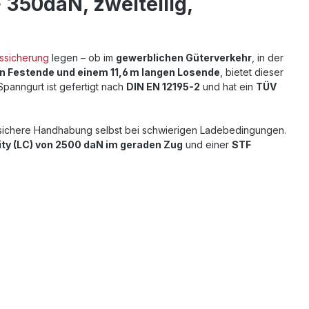
350daN, zweiteilig,
ssicherung
legen – ob im
gewerblichen Güterverkehr
, in der
n Festende und einem 11,6 m langen Losende
, bietet dieser
 Spanngurt ist gefertigt nach
DIN EN 12195-2
und hat ein
TÜV
 sichere Handhabung selbst bei schwierigen Ladebedingungen.
ty (LC) von 2500 daN im geraden Zug
und einer
STF