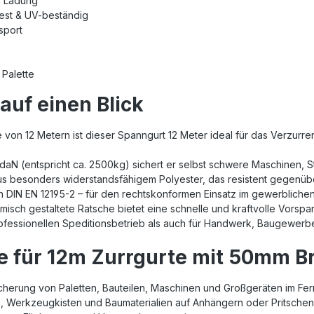
er Ladung
fest & UV-beständig
nsport
 Palette
 auf einen Blick
e von 12 Metern ist dieser Spanngurt 12 Meter ideal für das Verzu
 daN (entspricht ca. 2500kg) sichert er selbst schwere Maschinen, S
s besonders widerstandsfähigem Polyester, das resistent gegenüber
ach DIN EN 12195-2 – für den rechtskonformen Einsatz im gewerbliche
misch gestaltete Ratsche bietet eine schnelle und kraftvolle Vorspa
professionellen Speditionsbetrieb als auch für Handwerk, Baugewerb
für 12m Zurrgurte mit 50mm Br
icherung von Paletten, Bauteilen, Maschinen und Großgeräten im Fe
en, Werkzeugkisten und Baumaterialien auf Anhängern oder Pritsch