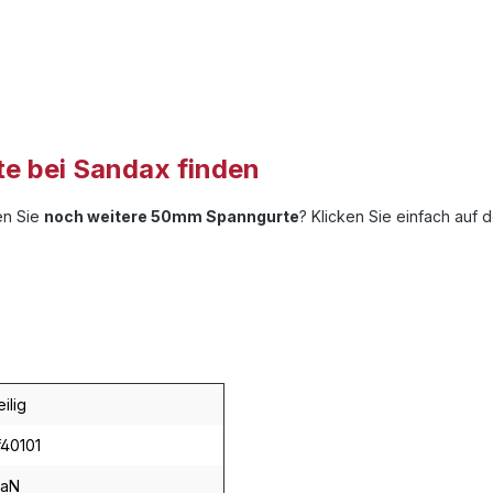
 bei Sandax finden
hen Sie
noch weitere 50mm Spanngurte
? Klicken Sie einfach auf 
ilig
f40101
daN