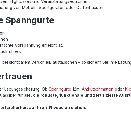
rsen, Flightcases und Veranstaltungsequipment.
Fixierung von Möbeln, Sportgeräten oder Gartenhäusern.
e Spanngurte
gen.
ehen.
nschte Vorspannung erreicht ist.
rückführen.
e bei sichtbarem Verschleiß austauschen – so sichern Sie Ihre Ladu
ertrauen
 der Ladungssicherung. Ob
Spanngurte
12m,
Antirutschmatten
oder
Kl
Klassiker für alle, die
robuste, funktionale und zertifizierte Aus
ortsicherheit auf Profi-Niveau erreichen.