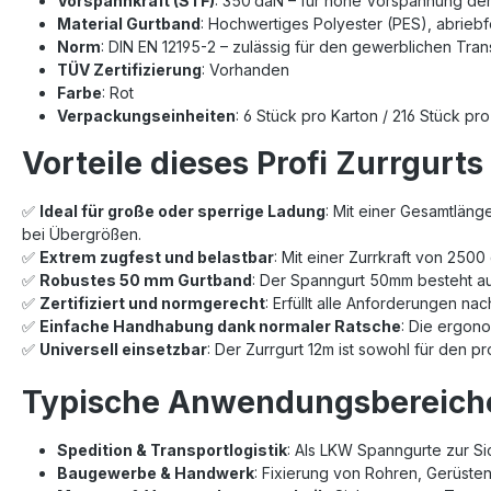
Vorspannkraft (STF)
: 350 daN – für hohe Vorspannung d
Material Gurtband
: Hochwertiges Polyester (PES), abrieb
Norm
: DIN EN 12195-2 – zulässig für den gewerblichen Tra
TÜV Zertifizierung
: Vorhanden
Farbe
: Rot
Verpackungseinheiten
: 6 Stück pro Karton / 216 Stück pro
Vorteile dieses Profi Zurrgurts
✅
Ideal für große oder sperrige Ladung
: Mit einer Gesamtläng
bei Übergrößen.
✅
Extrem zugfest und belastbar
: Mit einer Zurrkraft von 2500
✅
Robustes 50 mm Gurtband
: Der Spanngurt 50mm besteht au
✅
Zertifiziert und normgerecht
: Erfüllt alle Anforderungen n
✅
Einfache Handhabung dank normaler Ratsche
: Die ergono
✅
Universell einsetzbar
: Der Zurrgurt 12m ist sowohl für den 
Typische Anwendungsbereiche 
Spedition & Transportlogistik
: Als LKW Spanngurte zur S
Baugewerbe & Handwerk
: Fixierung von Rohren, Gerüst