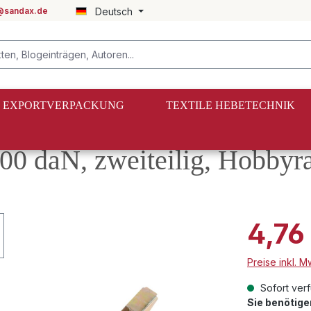
@sandax.de
Deutsch
EXPORTVERPACKUNG
TEXTILE HEBETECHNIK
aN zweiteilig
00 daN, zweiteilig, Hobbyr
4,76
Preise inkl. 
Sofort verf
Sie benötig