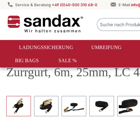
Service & Beratung
+49 (0)40-500 310 68-0
E-Mail
info
springen
Zur Hauptnavigation springen
LADUNGSSICHERUNG
UMREIFUNG
BIG BAGS
SALE %
Ladungssicherung
Zurrgurte
Zurrgurte unter LC 2500 d
Zurrgurt, 6m, 25mm, LC 4
Bildergalerie überspringen