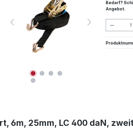
Bedarf? Schi
Angebot.
Produkt
Produktnum
t, 6m, 25mm, LC 400 daN, zweit