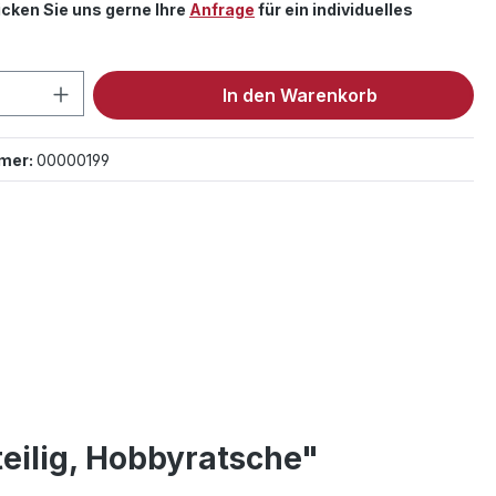
cken Sie uns gerne Ihre
Anfrage
für ein individuelles
 Anzahl: Gib den gewünschten Wert ein 
In den Warenkorb
mer:
00000199
eilig, Hobbyratsche"