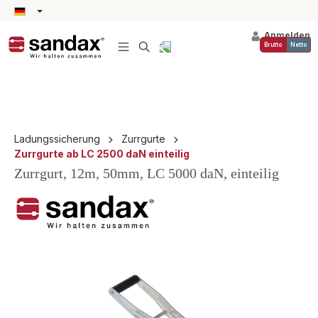
alt springen
Anmelden
Brutto
Netto
Ladungssicherung
Zurrgurte
Zurrgurte ab LC 2500 daN einteilig
Zurrgurt, 12m, 50mm, LC 5000 daN, einteilig
Bildergalerie überspringen