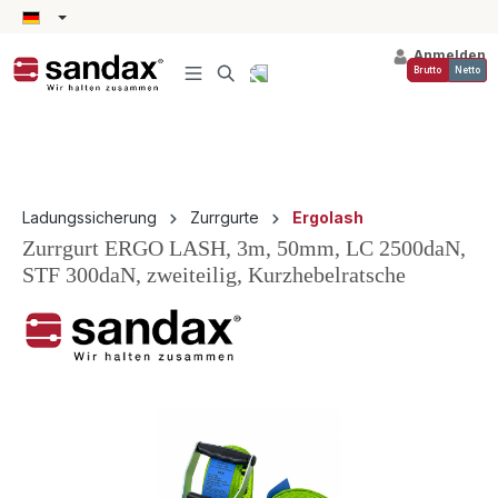
alt springen
Anmelden
Brutto
Netto
Ladungssicherung
Zurrgurte
Ergolash
Zurrgurt ERGO LASH, 3m, 50mm, LC 2500daN,
STF 300daN, zweiteilig, Kurzhebelratsche
Bildergalerie überspringen