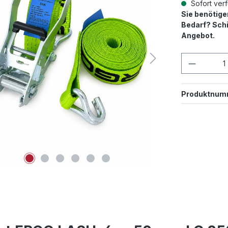
Sofort verf
Sie benötig
Bedarf? Schi
Angebot.
Produkt
Produktnum