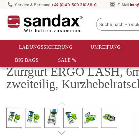
Service & Beratung
+49 (0)40-500 310 68-0
E-Mail
info
springen
Zur Hauptnavigation springen
LADUNGSSICHERUNG
UMREIFUNG
BIG BAGS
SALE %
Ladungssicherung
Zurrgurte
Ergolash
Zurrgurt ERGO LASH, 6m
zweiteilig, Kurzhebelratsc
Bildergalerie überspringen