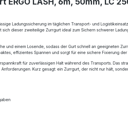
urt ERGO LASH, 6m, 50mm, LC 2
ässige Ladungssicherung im täglichen Transport- und Logistikeinsat
sich dieser zweiteilige Zurrgurt ideal zum Sichern schwerer Ladun
che und einem Losende, sodass der Gurt schnell an geeigneten Zurrp
ktes, effizientes Spannen und sorgt für eine sichere Fixierung der
spannkraft für zuverlässigen Halt während des Transports. Das stra
nforderungen. Kurz gesagt: ein Zurrgurt, der nicht nur hält, sondern
fgaben