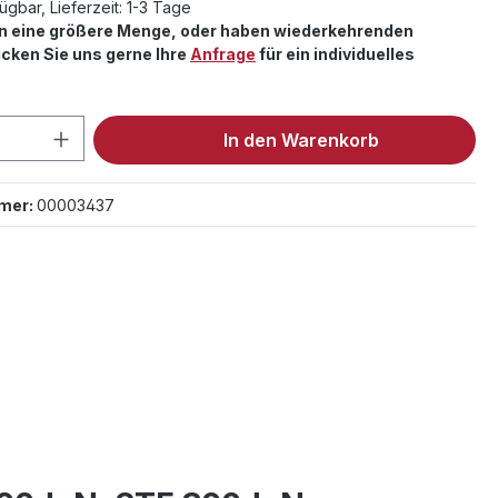
ügbar, Lieferzeit: 1-3 Tage
en eine größere Menge, oder haben wiederkehrenden
cken Sie uns gerne Ihre
Anfrage
für ein individuelles
 Anzahl: Gib den gewünschten Wert ein 
In den Warenkorb
mer:
00003437