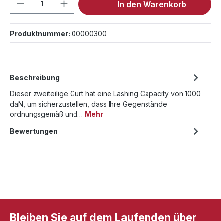
Produkt Anzahl: Gib den gewünschten We
In den Warenkorb
Produktnummer:
00000300
Beschreibung
Dieser zweiteilige Gurt hat eine Lashing Capacity von 1000
daN, um sicherzustellen, dass Ihre Gegenstände
ordnungsgemäß und…
Mehr
Bewertungen
Bleiben Sie auf dem Laufenden über