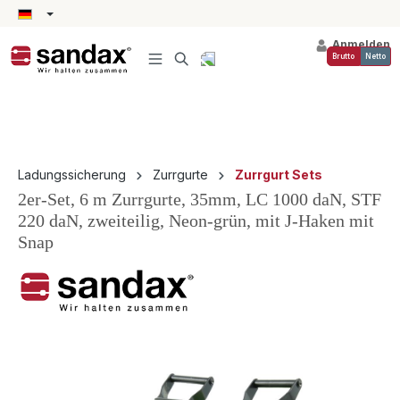
alt springen
Anmelden
Brutto
Netto
Ladungssicherung
Zurrgurte
Zurrgurt Sets
2er-Set, 6 m Zurrgurte, 35mm, LC 1000 daN, STF
220 daN, zweiteilig, Neon-grün, mit J-Haken mit
Snap
Bildergalerie überspringen