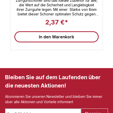
Zurrgurtschoner sind das ideale Zubehör für alle,
die Wert auf die Sicherheit und Langlebigkeit
ihrer Zurrgurte legen. Mit einer Stärke von 8mm
bietet dieser Schoner optimalen Schutz gegen
Abrieb und Beschädigungen, die während des
2,37 €*
Transports ansonsten auftreten könnten. Egal, ob
Sie schwere Güter auf LKW, in Containern oder
auf Schiffen sichern, der Sandax Zurrgurtschoner
In den Warenkorb
gewährleistet, dass Ihre Zurrgurte unter den
anspruchsvollsten Bedingungen intakt und fest
verzurrt bleiben. Konzipiert für Bandbreiten bis zu
60mm, passen die Zurrgurtschoner zu einer
Vielzahl von Gurten aus unserem Sortiment.Die
robuste Konstruktion aus hochwertigen Materialien
verspricht Ihnen eine lange Lebensdauer. Die
Investition in Sandax Zurrgurtschoner ist eine
Investition in die Sicherheit und Effizienz Ihrer
Bleiben Sie auf dem Laufenden über
Transportprozesse. Schützen Sie Ihre Zurrgurte
vor vorzeitigem Verschleiß und vermeiden Sie die
die neuesten Aktionen!
Kosten, die durch beschädigte Ladungen
entstehen können. Machen Sie keine
Kompromisse, wenn es um die Sicherheit Ihrer
Abonnieren Sie unseren Newsletter und bleiben Sie immer
Ladung geht. Vertrauen Sie auf die Sandax
über alle Aktionen und Vorteile informiert
Zurrgurtschoner – eine kleine Maßnahme mit
großer Wirkung.Technische Details zu unserem