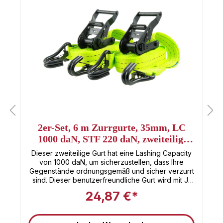
2er-Set, 6 m Zurrgurte, 35mm, LC
1000 daN, STF 220 daN, zweiteilig,
Neon-grün, mit J-Haken mit Snap
Dieser zweiteilige Gurt hat eine Lashing Capacity
von 1000 daN, um sicherzustellen, dass Ihre
Gegenstände ordnungsgemäß und sicher verzurrt
sind. Dieser benutzerfreundliche Gurt wird mit J-
Haken und einer Sicherrungsvorrichtung geliefert.
24,87 €*
Ihre Gegenstände bleiben während des
Transports sicher. Camper, Lkw-Fahrer und
Spediteure wissen gleichermaßen, wie wichtig