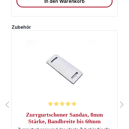
In den Warenkorb
zuverlässige Spanngurte mit Haken für Reisen und
den Transport von Produkten sind. Egal, was
transportiert werden muss, Sie können sich darauf
verlassen, dass der 6 m lange Zurrgurt damit
umgehen kann. Dieses starke und dennoch
Produktgalerie überspringen
Zubehör
leichte Produkt ist perfekt für alle, die auch
unterwegs auf Sicherheit nicht verzichten wollen!
Noch mehr 35mm Spanngurte bei Sandax finden
Hat dieser Gurt nicht die richtige Länge, oder
suchen Sie noch weitere 35mm Spanngurte?
Klicken Sie einfach auf den Button, um zu unserer
Kategorie mit allen 35mm Zurrgurten zu gelangen.
Alle 35mm Spanngurte im Überblick
Durchschnittliche Bewertung von 5 von 5 Sternen
Zurrgurtschoner Sandax, 8mm
Stärke, Bandbreite bis 60mm