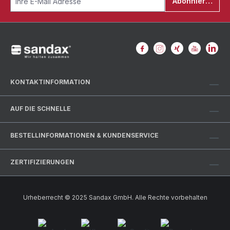
Abonnieren
SpanngurtschonerMaterial: Robuster
Kunststoffkern mit einseitiger Textilgewebe-
BeschichtungStärke: 8 mmMaximale
Gurtbandbreite: 60 mmFarbe:
SchwarzBesonderheiten: Flexible Anpassung an
unterschiedliche Oberflächen und Packstücke
Ihre Vorteile auf einen Blick✅ Effektiver Schutz
vor Abrieb und scharfen Kanten: Verlängert die
Nutzungsdauer Ihrer hochwertigen Zurrgurte und
KONTAKTINFORMATION
vermeidet unnötige
Ersatzbeschaffungen✅ Erhöhte Sicherheit: Intakter
Gurt = sichere Ladung = weniger
AUF DIE SCHNELLE
Transportschäden und geringeres Risiko bei
Fahrten✅ Optimale Rutschhemmung: Die
textilbeschichtete Seite verbessert die Haftung
BESTELLINFORMATIONEN & KUNDENSERVICE
des Gurts auf der Ladung und minimiert das
Verrutschen✅ Universell einsetzbar: Für alle
gängigen 25 mm, 35 mm, 50 mm und 60 mm
ZERTIFIZIERUNGEN
breiten Spanngurte geeignet✅ Leicht und flexibel:
Schnelles Anlegen und Entfernen ohne
Werkzeugeinsatz.✅ Kosteneffizient: Geringe
Anschaffungskosten bei hohem Schutz- und
Urheberrecht © 2025 Sandax GmbH. Alle Rechte vorbehalten
EinsparpotenzialTypische Einsatzbereiche der
ZurrgurtschonerLKW-Transporte: Schutz der
Zurrgurte bei der Sicherung auf Ladeflächen,