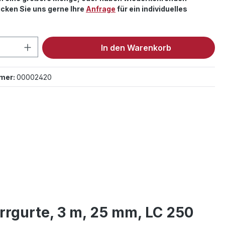
cken Sie uns gerne Ihre
Anfrage
für ein individuelles
 Anzahl: Gib den gewünschten Wert ein 
In den Warenkorb
mer:
00002420
rrgurte, 3 m, 25 mm, LC 250