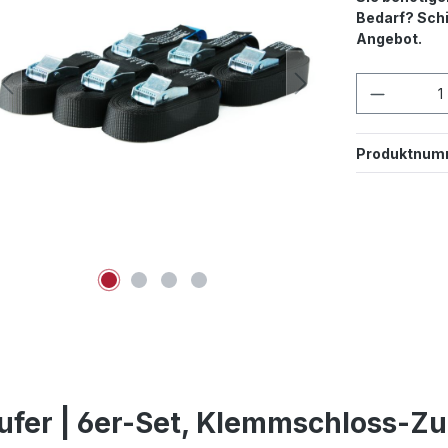
Bedarf? Schi
Angebot.
Produkt
Produktnum
fer | 6er-Set, Klemmschloss-Zu