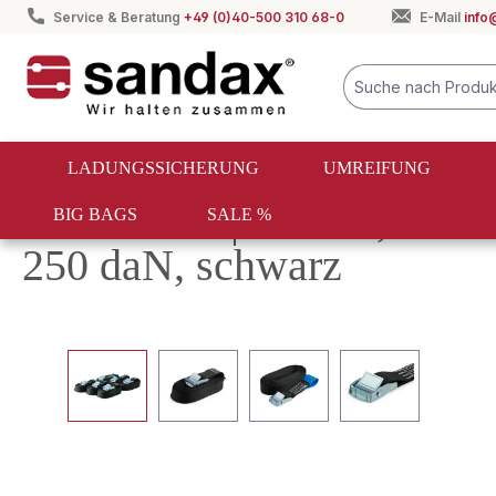
Service & Beratung
+49 (0)40-500 310 68-0
E-Mail
info
springen
Zur Hauptnavigation springen
LADUNGSSICHERUNG
UMREIFUNG
Rückläufer | 6er-Set, Kle
BIG BAGS
SALE %
250 daN, schwarz
Bildergalerie überspringen