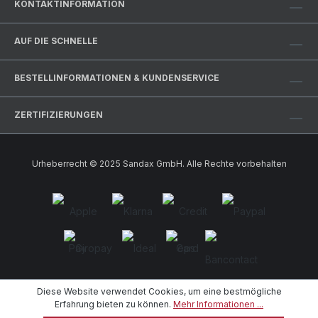
leichter, schneller und effizienter macht. Ob im
KONTAKTINFORMATION
professionellen Einsatz oder zur täglichen
Nutzung: Mit diesem Stretchfolien-Abroller
AUF DIE SCHNELLE
gelingen stabile und saubere Wicklungen
mühelos.
BESTELLINFORMATIONEN & KUNDENSERVICE
ZERTIFIZIERUNGEN
Urheberrecht © 2025 Sandax GmbH. Alle Rechte vorbehalten
Diese Website verwendet Cookies, um eine bestmögliche
Erfahrung bieten zu können.
Mehr Informationen ...