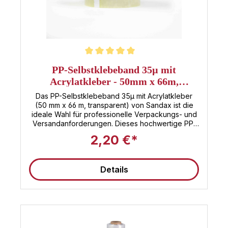
Durchschnittliche Bewertung von 5 von 5 Sternen
PP-Selbstklebeband 35µ mit
Acrylatkleber - 50mm x 66m,
transparent
Das PP-Selbstklebeband 35µ mit Acrylatkleber
(50 mm x 66 m, transparent) von Sandax ist die
ideale Wahl für professionelle Verpackungs- und
Versandanforderungen. Dieses hochwertige PP-
Selbstklebeband überzeugt durch seine starke
2,20 €*
Klebekraft, hohe Reißfestigkeit und die
geräuscharme Abrollbarkeit – perfekt für den
Einsatz in Logistik, Lager und Büro.Produkt-
Details
Highlights:Starke Klebekraft: Dank Acrylatkleber
haftet das PP-Selbstklebeband zuverlässig auf
Karton, Papier und vielen weiteren Oberflächen –
ideal für das sichere Verschließen von Paketen
und Kartonagen.Hohe Reißfestigkeit: Die 35µ
starke PP-Folie sorgt für Stabilität und schützt Ihre
Sendungen zuverlässig beim