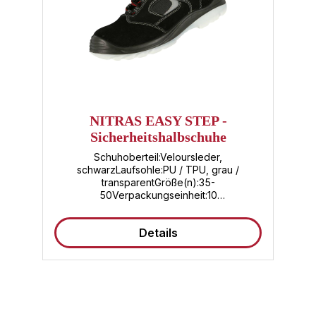
NITRAS EASY STEP -
Sicherheitshalbschuhe
Schuhoberteil:Veloursleder,
schwarzLaufsohle:PU / TPU, grau /
transparentGröße(n):35-
50Verpackungseinheit:10
PaarZertifizierung:EN ISO 20345, EN 61340-
4-3, DGUV-RegelNITRAS EASY STEP, S1P
Details
Sicherheitshalbschuhe, widerstandsfähiges
Veloursleder, schwarz, widerstandsfähige
und nicht kreidende PU / TPU-Laufsohle,
schwarz / transparent, Zehenkappe aus
Fiberglas, durchstichhemmende
Zwischensohle aus Textil, metallfrei,
hochwertige Einlegesohle 700C //