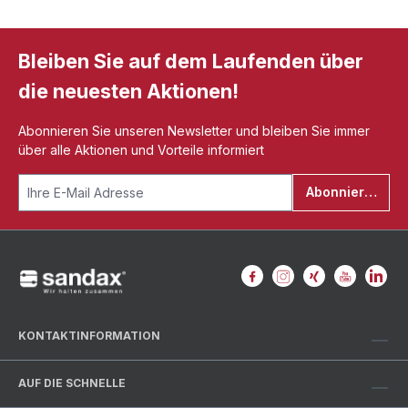
COMFORT STEP, ergonomisch geformt,
ansprechendes Design, bestmögliche
Rutschhemmung (SRC), Weite 11,
Bleiben Sie auf dem Laufenden über
Reflexelement an der Seite, DGUV Regel
112-191-zertifiziert, ESDfähig
die neuesten Aktionen!
Abonnieren Sie unseren Newsletter und bleiben Sie immer
über alle Aktionen und Vorteile informiert
Abonnieren
KONTAKTINFORMATION
AUF DIE SCHNELLE