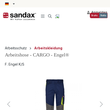
alt springen
Anmelden
Brutto
Netto
Arbeitsschutz
Arbeitskleidung
Arbeitshose - CARGO - Engel®
F. Engel K/S
Bildergalerie überspringen