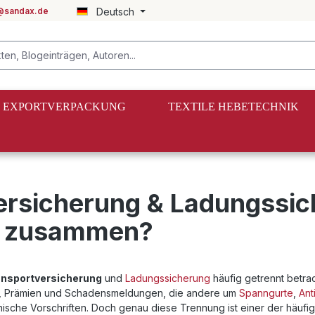
@sandax.de
Deutsch
EXPORTVERPACKUNG
TEXTILE HEBETECHNIK
ersicherung & Ladungssic
t zusammen?
ansportversicherung
und
Ladungssicherung
häufig getrennt betrac
n, Prämien und Schadensmeldungen, die andere um
Spanngurte
,
Ant
sche Vorschriften. Doch genau diese Trennung ist einer der häufigs