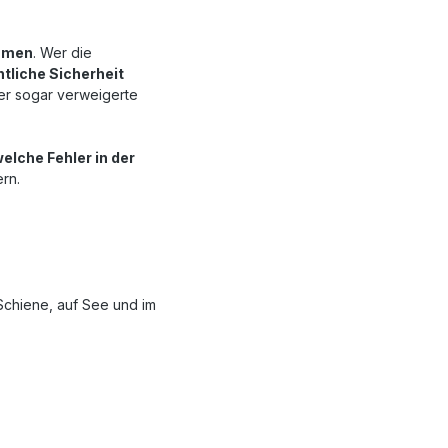
ammen
. Wer die
htliche Sicherheit
der sogar verweigerte
elche Fehler in der
rn.
Schiene, auf See und im