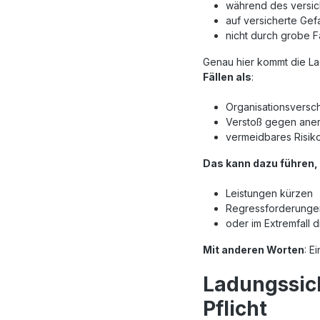
während des versic
auf versicherte Gef
nicht durch grobe F
Genau hier kommt die La
Fällen als
:
Organisationsversc
Verstoß gegen aner
vermeidbares Risik
Das kann dazu führen,
Leistungen kürzen
Regressforderungen
oder im Extremfall 
Mit anderen Worten
: E
Ladungssich
Pflicht