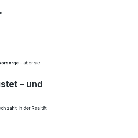
n
:
ovorsorge
– aber sie
stet – und
 zahlt. In der Realität