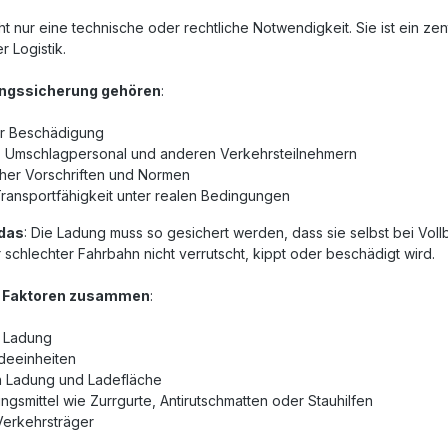
ht nur eine technische oder rechtliche Notwendigkeit. Sie ist ein ze
 Logistik.
ungssicherung gehören
:
or Beschädigung
, Umschlagpersonal und anderen Verkehrsteilnehmern
cher Vorschriften und Normen
Transportfähigkeit unter realen Bedingungen
 das
: Die Ladung muss so gesichert werden, dass sie selbst bei Vol
chlechter Fahrbahn nicht verrutscht, kippt oder beschädigt wird.
e Faktoren zusammen
:
r Ladung
deeinheiten
n Ladung und Ladefläche
ngsmittel wie Zurrgurte, Antirutschmatten oder Stauhilfen
erkehrsträger