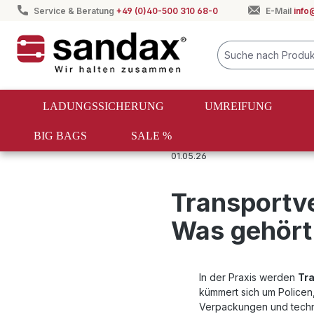
Service & Beratung
+49 (0)40-500 310 68-0
E-Mail
info
springen
Zur Hauptnavigation springen
LADUNGSSICHERUNG
UMREIFUNG
BIG BAGS
SALE %
Logistik
01.05.26
Transportv
Was gehör
In der Praxis werden
Tr
kümmert sich um Police
Verpackungen und techni