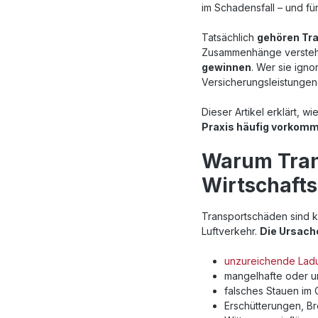
im Schadensfall – und fü
Tatsächlich
gehören Tr
Zusammenhänge versteh
gewinnen
. Wer sie igno
Versicherungsleistungen
Dieser Artikel erklärt,
Praxis häufig vorkom
Warum Tran
Wirtschaft
Transportschäden sind k
Luftverkehr.
Die Ursache
unzureichende Lad
mangelhafte oder 
falsches Stauen im 
Erschütterungen, B