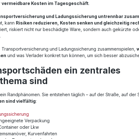
r
vermeidbare Kosten im Tagesgeschäft
.
ansportversicherung und Ladungssicherung untrennbar zus
t, kann
Risiken reduzieren, Kosten senken und gleichzeitig rec
riert, riskiert nicht nur beschädigte Ware, sondern auch gekürzte o
.
 wie Transportversicherung und Ladungssicherung zusammenspielen,
w
men
und was Verlader konkret tun können, um sich besser abzusiche
sportschäden ein zentrales
sthema sind
ein Randphänomen. Sie entstehen täglich – auf der Straße, auf der 
n sind vielfältig
:
ungssicherung
ungeeignete Verpackung
Container oder Lkw
remsmanöver, Kurvenfahrten