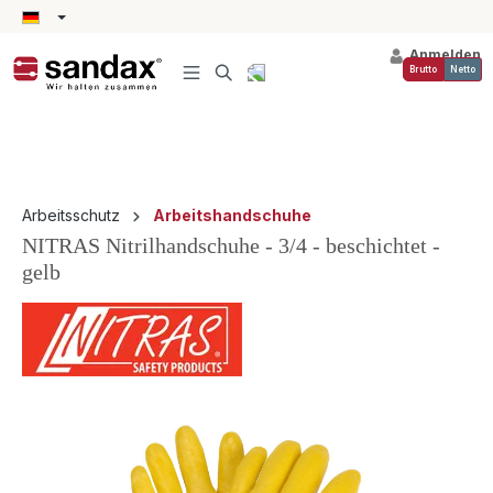
alt springen
Anmelden
Brutto
Netto
Arbeitsschutz
Arbeitshandschuhe
NITRAS Nitrilhandschuhe - 3/4 - beschichtet -
gelb
Bildergalerie überspringen