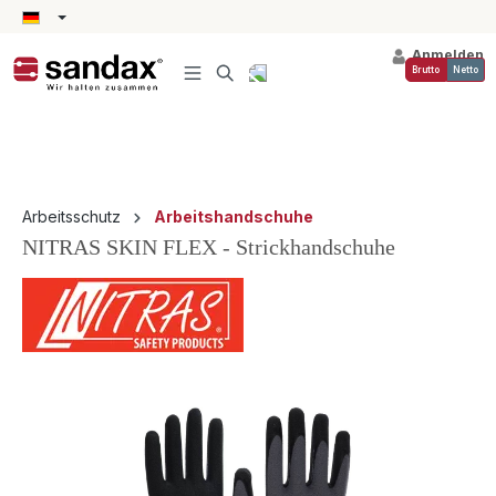
alt springen
Anmelden
Brutto
Netto
Arbeitsschutz
Arbeitshandschuhe
NITRAS SKIN FLEX - Strickhandschuhe
Bildergalerie überspringen