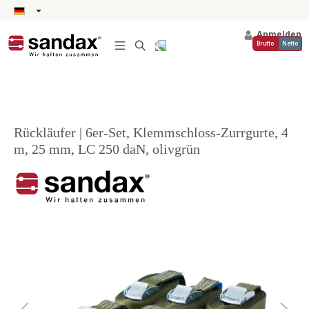
alt springen
Anmelden
Brutto
Netto
Rückläufer | 6er-Set, Klemmschloss-Zurrgurte, 4
m, 25 mm, LC 250 daN, olivgrün
Bildergalerie überspringen