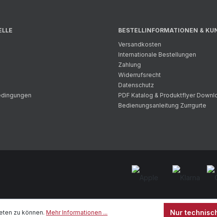
ELLE
BESTELLINFORMATIONEN & KU
Versandkosten
Internationale Bestellungen
Zahlung
Widerrufsrecht
Datenschutz
bedingungen
PDF Katalog & Produktflyer Downl
Bedienungsanleitung Zurrgurte
Nur technisc
eten zu können.
Mehr Informationen ...