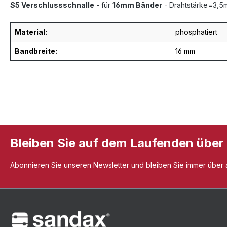
S5 Verschlussschnalle
- für
16mm Bänder
- Drahtstärke=3,5m
Material:
phosphatiert
Bandbreite:
16 mm
Bleiben Sie auf dem Laufenden über
Abonnieren Sie unseren Newsletter und bleiben Sie immer über al