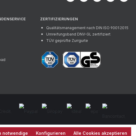
NDENSERVICE
ZERTIFIZIERUNGEN
Qualitätsmanagement nach DIN ISO 9001:2015
Umreifungsband DNV-GL zertifiziert
TÜV geprüfte Zurrgurte
oad
h notwendige
Konfigurieren
Alle Cookies akzeptieren