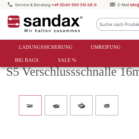
Service & Beratung
+49 (0)40-500 310 68-0
E-Mail
info
springen
Zur Hauptnavigation springen
LADUNGSSICHERUNG
UMREIFUNG
BIG BAGS
SALE %
Umreifung
Textile Umreifung
Verschlüsse
S5 Verschlussschnalle 16
Bildergalerie überspringen