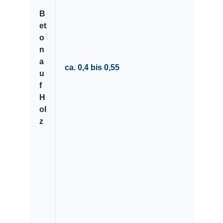
B
et
o
n
a
ca. 0,4 bis 0,55
u
f
H
ol
z