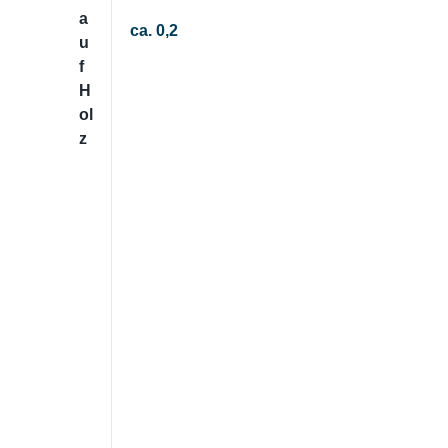
a
ca. 0,2
u
f
H
ol
z