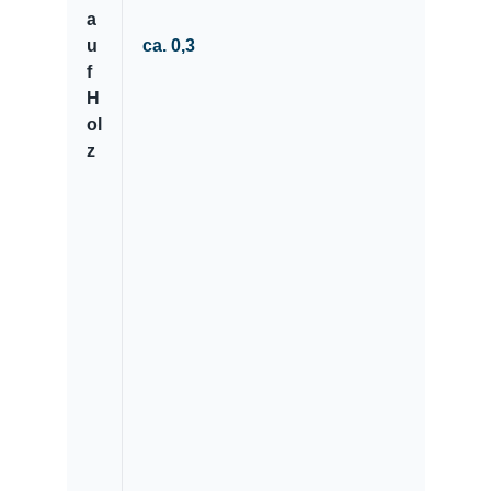
a
u
ca. 0,3
f
H
ol
z