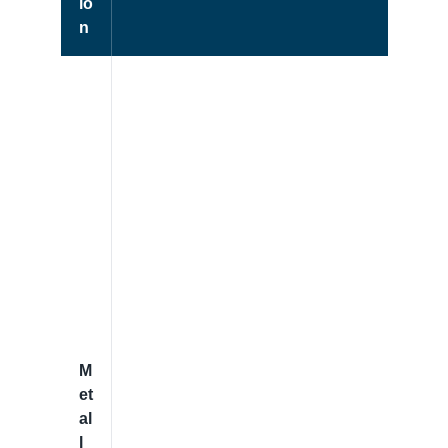
io
n
M
et
al
l