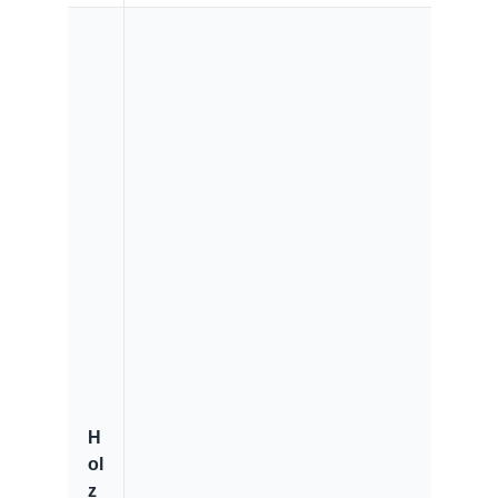
H
ol
z