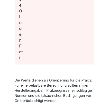
e,
Ö
l
o
d
e
r
F
et
t
Die Werte dienen als Orientierung für die Praxis.
Für eine belastbare Berechnung sollten immer
Herstellerangaben, Prüfzeugnisse, einschlägige
Normen und die tatsächlichen Bedingungen vor
Ort berücksichtigt werden.