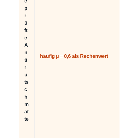
e
p
r
ü
ft
e
A
n
häufig µ = 0,6 als Rechenwert
ti
r
u
ts
c
h
m
at
te