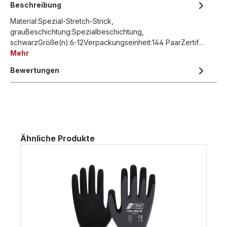
Beschreibung
Material:Spezial-Stretch-Strick,
grauBeschichtung:Spezialbeschichtung,
schwarzGröße(n):6-12Verpackungseinheit:144 PaarZertif…
Mehr
Bewertungen
Produktgalerie überspringen
Ähnliche Produkte