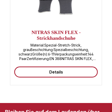
NITRAS SKIN FLEX -
Strickhandschuhe
Material:Spezial-Stretch-Strick,
grauBeschichtung:Spezialbeschichtung,
schwarzGröße(n):6-11Verpackungseinheit:144
PaarZertifizierung:EN 388NITRAS SKIN FLEX,
Strickhandschuhe, Spezial-Stretch-Strick, grau,
Spezialbeschichtung, schwarz, teilbeschichtet auf
Details
Innenhand und Fingerkuppen, Strickbund,
perfekter Tragekomfort, perfekte Fingerfertigkeit,
sehr rutschfest, Premium-Qualität