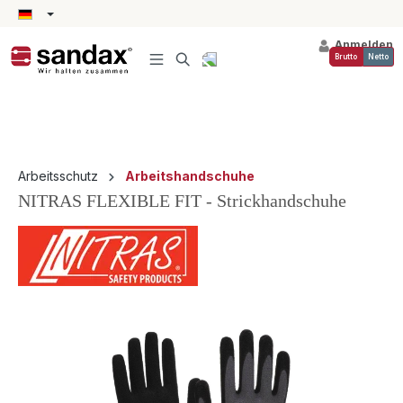
alt springen
Anmelden
Brutto
Netto
Arbeitsschutz
Arbeitshandschuhe
NITRAS FLEXIBLE FIT - Strickhandschuhe
Bildergalerie überspringen