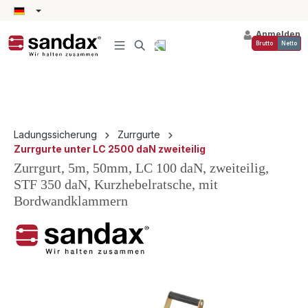
alt springen
Anmelden
Brutto
Netto
Ladungssicherung
Zurrgurte
Zurrgurte unter LC 2500 daN zweiteilig
Zurrgurt, 5m, 50mm, LC 100 daN, zweiteilig,
STF 350 daN, Kurzhebelratsche, mit
Bordwandklammern
Bildergalerie überspringen