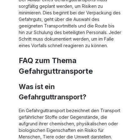
einschließlich Metall und Kunststoff,
s
sorgfältig geplant werden, um Risiken zu
s
angebracht werden. Dies macht es zu einer
minimieren. Dies beginnt bei der Verpackung des
vielseitigen Option für die Kennzeichnung
von Gasflaschen sowie für die
Gefahrguts, geht über die Auswahl des
n
Kennzeichnung von Kesselwagen mit
geeigneten Transportmittels und die Route bis
Gefahrgut. Vielfältige
hin zur Schulung des beteiligten Personals. Jeder
-
AnwendungsbereicheDieses Gefahrgutlabel
d
Schritt muss dokumentiert werden, um im Falle
en
ist nicht nur für die Kennzeichnung
eines Vorfalls schnell reagieren zu können.
gasförmiger Stoffe geeignet, sondern auch
für die Kennzeichnung von Containern und
anderen Transportmitteln. Es ist ein
FAQ zum Thema
unverzichtbares Tool für
Gefahrguttransporte
die Ladungssicherung und trägt dazu bei,
das Risiko von Unfällen und Verstößen
gegen die Transportvorschriften zu
Was ist ein
minimieren. Kaufen Sie mit VertrauenWenn
G
Sie Gefahrgutetiketten kaufen möchten, die
Gefahrguttransport?
sowohl qualitativ hochwertig als auch
preislich wettbewerbsfähig sind, ist unser
Gefahrengutklasse 2.2 Gefahrgutlabel die
Ein Gefahrguttransport bezeichnet den Transport
perfekte Wahl. Profitieren Sie von unseren
gefährlicher Stoffe oder Gegenstände, die
attraktiven Konditionen und stellen Sie
aufgrund ihrer chemischen, physikalischen oder
sicher, dass Ihre Transporte sicher und
biologischen Eigenschaften ein Risiko für
vorschriftsmäßig sind.
Menschen, Tiere oder die Umwelt darstellen.