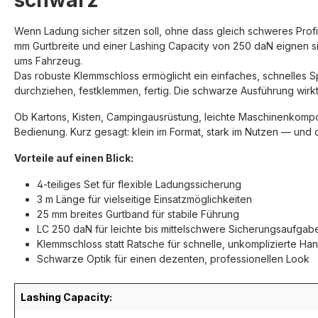
schwarz"
Wenn Ladung sicher sitzen soll, ohne dass gleich schweres Prof
mm Gurtbreite und einer Lashing Capacity von 250 daN eignen si
ums Fahrzeug.
Das robuste Klemmschloss ermöglicht ein einfaches, schnelles 
durchziehen, festklemmen, fertig. Die schwarze Ausführung wirk
Ob Kartons, Kisten, Campingausrüstung, leichte Maschinenkompo
Bedienung. Kurz gesagt: klein im Format, stark im Nutzen — und d
Vorteile auf einen Blick:
4-teiliges Set für flexible Ladungssicherung
3 m Länge für vielseitige Einsatzmöglichkeiten
25 mm breites Gurtband für stabile Führung
LC 250 daN für leichte bis mittelschwere Sicherungsaufgab
Klemmschloss statt Ratsche für schnelle, unkomplizierte H
Schwarze Optik für einen dezenten, professionellen Look
Lashing Capacity: