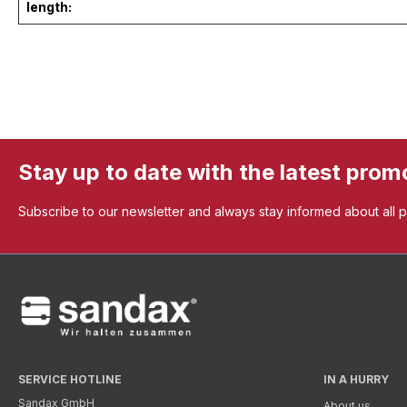
length:
Stay up to date with the latest prom
Subscribe to our newsletter and always stay informed about all 
SERVICE HOTLINE
IN A HURRY
Sandax GmbH
About us