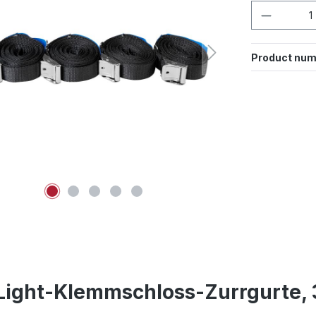
Product 
Product num
 Light-Klemmschloss-Zurrgurte,