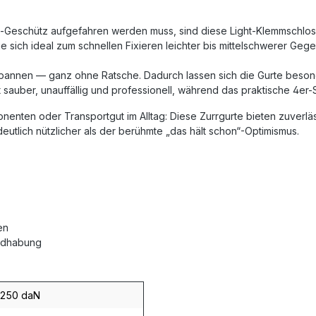
i-Geschütz aufgefahren werden muss, sind diese Light-Klemmschloss
e sich ideal zum schnellen Fixieren leichter bis mittelschwerer Ge
Spannen — ganz ohne Ratsche. Dadurch lassen sich die Gurte beson
t sauber, unauffällig und professionell, während das praktische 4e
nenten oder Transportgut im Alltag: Diese Zurrgurte bieten zuverl
eutlich nützlicher als der berühmte „das hält schon“-Optimismus.
en
andhabung
250 daN