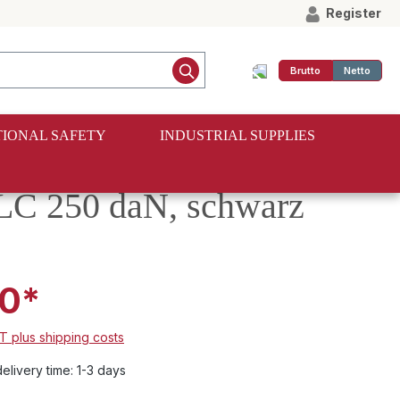
Register
Brutto
Netto
IONAL SAFETY
INDUSTRIAL SUPPLIES
 LC 250 daN, schwarz
0*
AT plus shipping costs
elivery time: 1-3 days