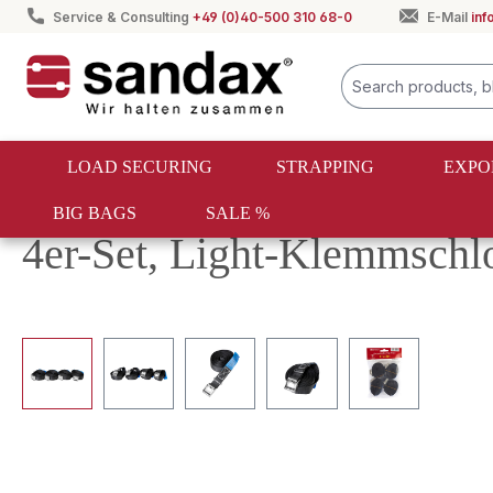
Service & Consulting
+49 (0)40-500 310 68-0
E-Mail
in
search
Skip to main navigation
LOAD SECURING
STRAPPING
EXPO
BIG BAGS
SALE %
Load securing
Lashing straps
Clamp buckle straps
4er-Set, Light-Klemmschl
Skip image gallery