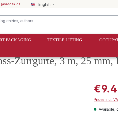
fo@sandax.de
English
RT PACKAGING
TEXTILE LIFTING
OCCUPAT
oss-Zurrgurte, 3 m, 25 mm,
€9.4
Prices incl. V
Available, d