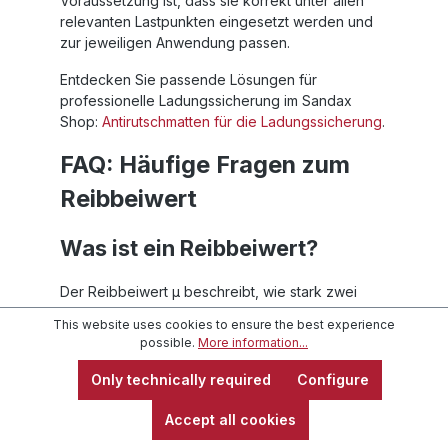
Voraussetzung ist, dass sie korrekt unter allen
relevanten Lastpunkten eingesetzt werden und
zur jeweiligen Anwendung passen.
Entdecken Sie passende Lösungen für
professionelle Ladungssicherung im Sandax
Shop:
Antirutschmatten für die Ladungssicherung
.
FAQ: Häufige Fragen zum
Reibbeiwert
Was ist ein Reibbeiwert?
Der Reibbeiwert µ beschreibt, wie stark zwei
Kontaktflächen gegeneinander rutschen. In der
This website uses cookies to ensure the best experience
Ladungssicherung zeigt er, welcher Anteil der
possible.
More information...
Gewichtskraft rechnerisch als Reibungskraft
genutzt werden kann.
Only technically required
Configure
Welcher Reibbeiwert gilt für
Accept all cookies