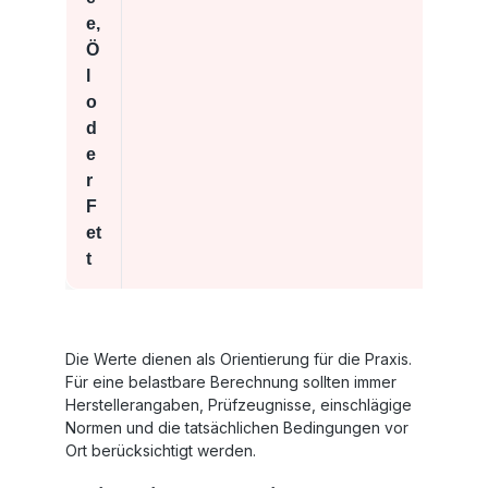
e,
Ö
l
o
d
e
r
F
et
t
Die Werte dienen als Orientierung für die Praxis.
Für eine belastbare Berechnung sollten immer
Herstellerangaben, Prüfzeugnisse, einschlägige
Normen und die tatsächlichen Bedingungen vor
Ort berücksichtigt werden.