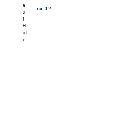
a
ca. 0,2
u
f
H
ol
z