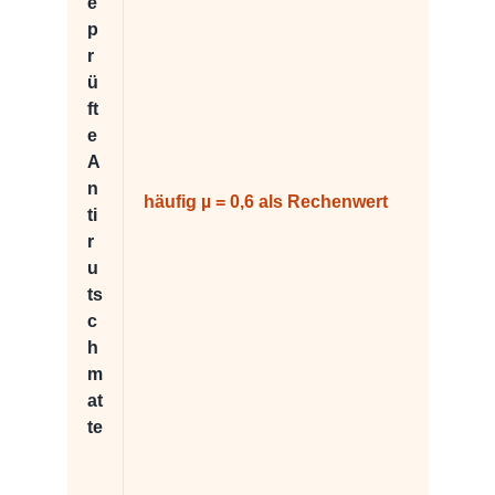
e
p
r
ü
ft
e
A
n
häufig µ = 0,6 als Rechenwert
ti
r
u
ts
c
h
m
at
te