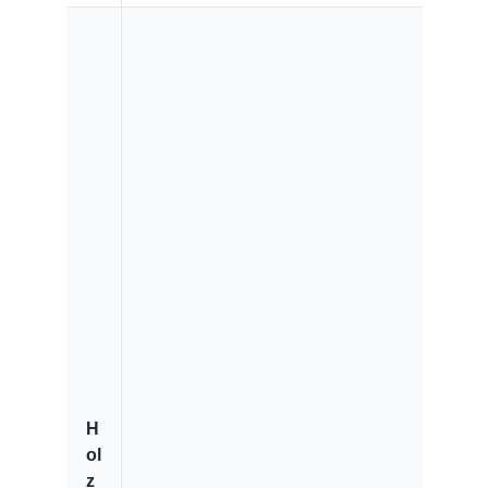
H
ol
z