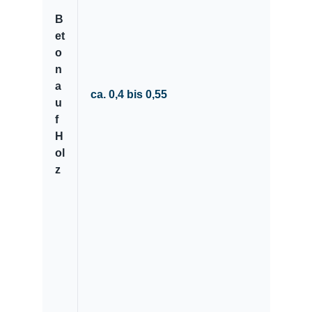
B
et
o
n
a
ca. 0,4 bis 0,55
u
f
H
ol
z