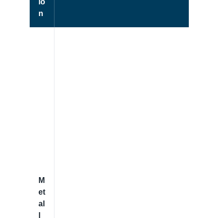
io
n
M
et
al
l