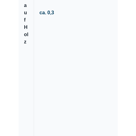
a
u
ca. 0,3
f
H
ol
z